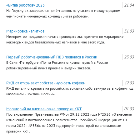
«Битва роботов» 2023
21.04
На Госуслугах завершился приём заявок на участие в международном
чемпионате инженерных команд «Битва роботов».
Маркировка напитков
31.03
Минпромторг предложил начать проводить эксперимент по маркировке
некоторых видов безалкогольных напитков в мае этого года.
Первый роботизированный ПВЗ появился в России
23.03
В Санкт-Петербурге «Почта России» открыла первый в России
роботизированный пункт приема и выдачи заказов.
РЖД от открывают собственную сеть кофеен
17.03
РЖД начали открывать на российских вокзалах собственную сеть кофеен под
названием «Вокзалы России».
Мораторий на внеплановые проверки ККТ
01.03
Постановлением Правительства РФ от 29.12.2022 года №2516 «О внесении
изменений в постановление Правительства Российской Федерации от 10
марта 2022 г.№336» на 2023 год продлён мораторий на внеплановые
проверки ККТ.