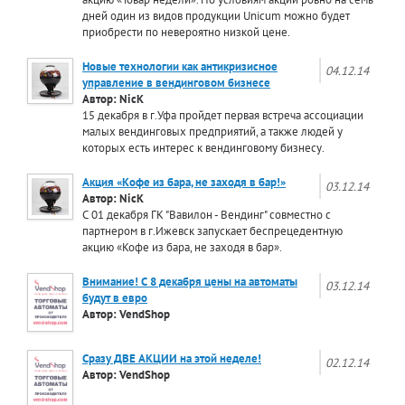
дней один из видов продукции Unicum можно будет
приобрести по невероятно низкой цене.
Новые технологии как антикризисное
04.12.14
управление в вендинговом бизнесе
Автор: NicK
15 декабря в г.Уфа пройдет первая встреча ассоциации
малых вендинговых предприятий, а также людей у
которых есть интерес к вендинговому бизнесу.
Акция «Кофе из бара, не заходя в бар!»
03.12.14
Автор: NicK
С 01 декабря ГК "Вавилон - Вендинг" совместно с
партнером в г.Ижевск запускает беспрецедентную
акцию «Кофе из бара, не заходя в бар».
Внимание! С 8 декабря цены на автоматы
03.12.14
будут в евро
Автор: VendShop
Сразу ДВЕ АКЦИИ на этой неделе!
02.12.14
Автор: VendShop