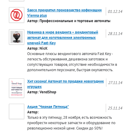
Saeco прекратил производство кофемашин
01.12.14
Vienna plus
Автор: Профессиональные и торговые автоматы
Новинка в мире вендинга – вендинговый
28.11.14
автомат для изготовления электронных
ключей Fast-Key
Автор: NicK
Основные плюсы вендингового автомата Fast Key -
легкость обслуживания, дешевизна заготовок и
сопутствующих товаров, отсутствие необходимости в
дополнительном персонале, быстрая окупаемость.
Хит сезона! Автомат по продаже новогодник
27.11.14
игрушек
Автор: VendShop
Акция "Черная Пятница"
25.11.14
Автор:
Только в эту пятницу, 28 ноября, есть возможность
приобрести некоторые запчасти и оборудование по
революционно низкой цене. Скидки до 50%!