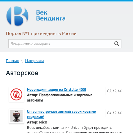
Портал №1 про вендинг в России
Главная
\
Материалы
Авторское
Новогодняя акция на Cristallo 400!
05.12.14
Автор: Профессиональные и торговые
автоматы
Unicum встречает зимний сезон новыми
04.12.14
скидками!
Автор: NicK
Весь декабрь в компании Unicum будет проводить
акцию «Товар недели». По условиям акции ровно на семь