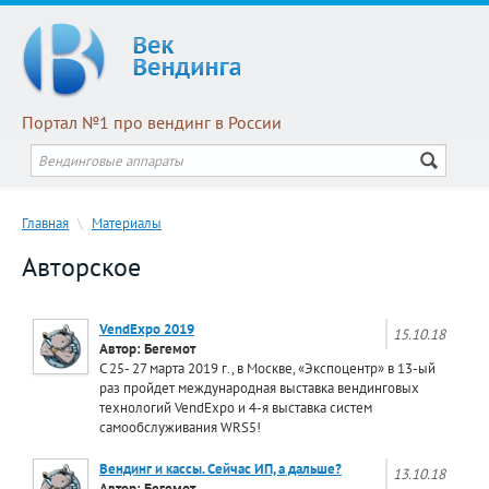
Портал №1 про вендинг в России
Главная
\
Материалы
Авторское
VendExpo 2019
15.10.18
Автор: Бегемот
C 25- 27 марта 2019 г., в Москве, «Экспоцентр» в 13-ый
раз пройдет международная выставка вендинговых
технологий VendExpo и 4-я выставка систем
самообслуживания WRS5!
Вендинг и кассы. Сейчас ИП, а дальше?
13.10.18
Автор: Бегемот