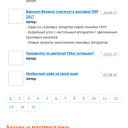
ценам.
Вавилон-Вендинг участвует в выставке ПИР
20.09.17
2017
Автор:
- Один из снэковых аппартов новой линейки MVM
- Кофейный угол с настольным аппаратом с увеличеным
проливом напитков
- Новые проекты наполнения снековых аппаратов
Понравится ли цветомат FStor испанцам?
23.01.17
Автор:
Необычный кофе на талой воде
02.08.16
Автор:
1
2
3
4
5
6
7
8
9
10
11
12
13
14
15
Акции и распродажи