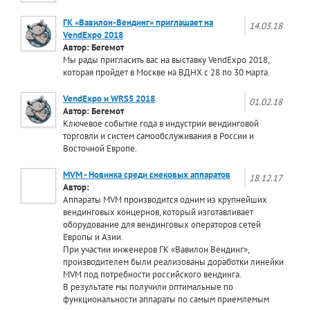
ГК «Вавилон-Вендинг» приглашает на
14.03.18
VendExpo 2018
Автор: Бегемот
Мы рады пригласить вас на выставку VendExpo 2018,
которая пройдет в Москве на ВДНХ с 28 по 30 марта.
VendExpo и WRS5 2018
01.02.18
Автор: Бегемот
Ключевое событие года в индустрии вендинговой
торговли и систем самообслуживания в России и
Восточной Европе.
MVM - Новинка среди снековых аппаратов
18.12.17
Автор:
Аппараты MVM производится одним из крупнейших
вендинговых концернов, который изготавливает
оборудование для вендинговых операторов сетей
Европы и Азии.
При участии инженеров ГК «Вавилон Вендинг»,
производителем были реализованы доработки линейки
MVM под потребности российского вендинга.
В результате мы получили оптимальные по
функциональности аппараты по самым приемлемым