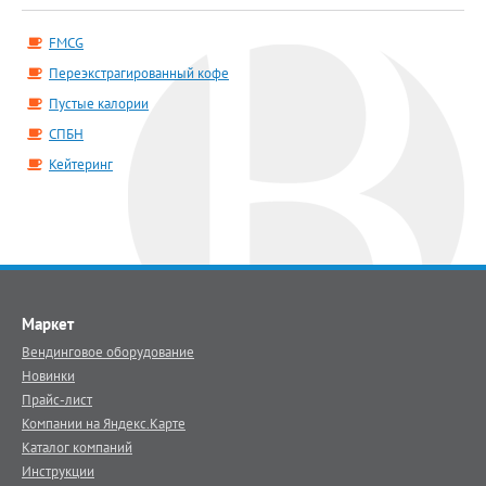
FMCG
Переэкстрагированный кофе
Пустые калории
СПБН
Кейтеринг
Маркет
Вендинговое оборудование
Новинки
Прайс-лист
Компании на Яндекс.Карте
Каталог компаний
Инструкции