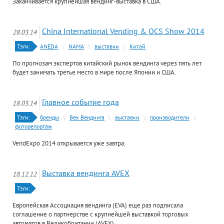
Заканчивается крупнейшая вендинг-выставка в США.
China International Vending & OCS Show 2014
28.03.14
Тэги:
ANEDA
\
NAMA
\
выставки
\
Китай
По прогнозам экспертов китайский рынок вендинга через пять лет
будет занимать третье место в мире после Японии и США.
Главное событие года
18.03.14
Тэги:
бренды
\
Век Вендинга
\
выставки
\
производители
\
фоторепортаж
VendExpo 2014 открывается уже завтра.
Выставка вендинга AVEX
18.12.12
Тэги:
Европейская Ассоциация вендинга (EVA) еще раз подписала
соглашение о партнерстве с крупнейшей выставкой торговых
автоматов в Великобритании (AVEX)