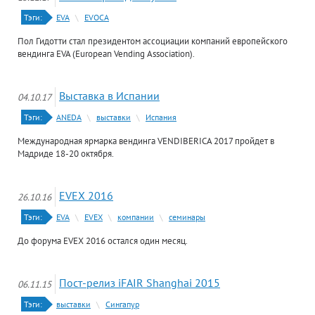
Тэги:
EVA
\
EVOCA
Пол Гидотти стал президентом ассоциации компаний европейского
вендинга EVA (European Vending Association).
Выставка в Испании
04.10.17
Тэги:
ANEDA
\
выставки
\
Испания
Международная ярмарка вендинга VENDIBERICA 2017 пройдет в
Мадриде 18-20 октября.
EVEX 2016
26.10.16
Тэги:
EVA
\
EVEX
\
компании
\
семинары
До форума EVEX 2016 остался один месяц.
Пост-релиз iFAIR Shanghai 2015
06.11.15
Тэги:
выставки
\
Сингапур