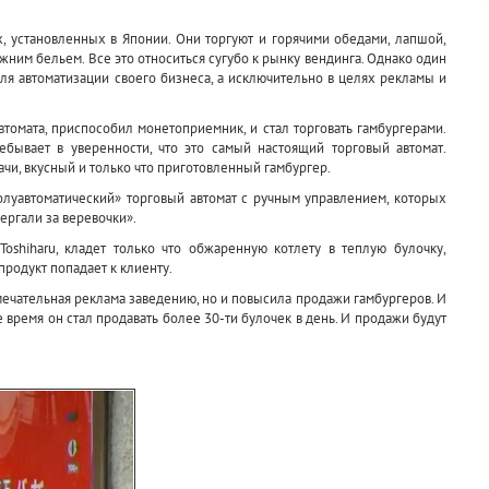
, установленных в Японии. Они торгуют и горячими обедами, лапшой,
ним бельем. Все это относиться сугубо к рынку вендинга. Однако один
ля автоматизации своего бизнеса, а исключительно в целях рекламы и
автомата, приспособил монетоприемник, и стал торговать гамбургерами.
ребывает в уверенности, что это самый настоящий торговый автомат.
чи, вкусный и только что приготовленный гамбургер.
«полуавтоматический» торговый автомат с ручным управлением, которых
ергали за веревочки».
Toshiharu, кладет только что обжаренную котлету в теплую булочку,
 продукт попадает к клиенту.
амечательная реклама заведению, но и повысила продажи гамбургеров. И
е время он стал продавать более 30-ти булочек в день. И продажи будут