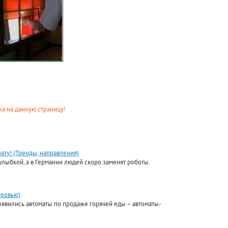
а на данную страницу!
ату! (Тренды, направления)
улыбкой, а в Германии людей скоро заменят роботы.
тервью)
оявились автоматы по продаже горячей еды – автоматы-