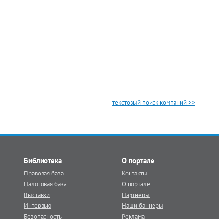
текстовый поиск компаний >>
Библиотека
О портале
Правовая база
Контакты
Налоговая база
О портале
Выставки
Партнеры
Интервью
Наши баннеры
Безопасность
Реклама