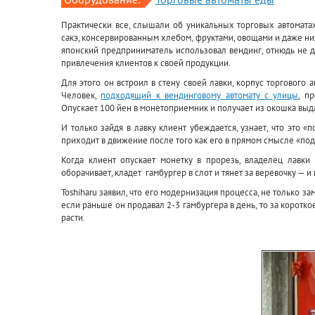
Практически все, слышали об уникальных торговых автоматах
сакэ, консервированным хлебом, фруктами, овощами и даже ниж
японский предприниматель использовал вендинг, отнюдь не д
привлечения клиентов к своей продукции.
Для этого он встроил в стену своей лавки, корпус торгового 
Человек,
подходящий к вендинговому автомату с улицы
, п
Опускает 100 йен в монетоприемник и получает из окошка выда
И только зайдя в лавку клиент убеждается, узнает, что это 
приходит в движение после того как его в прямом смысле «под
Когда клиент опускает монетку в прорезь, владелец лавки 
оборачивает, кладет гамбургер в слот и тянет за веревочку — и
Toshiharu заявил, что его модернизация процесса, не только з
если раньше он продавал 2-3 гамбургера в день, то за коротко
расти.