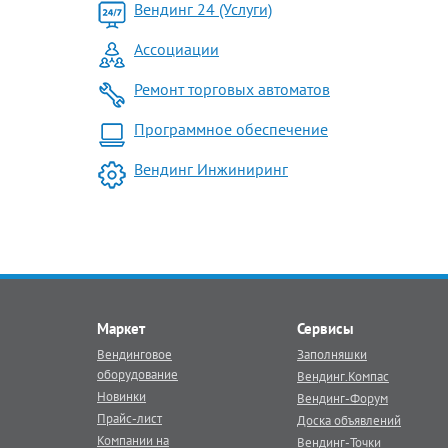
Вендинг 24 (Услуги)
Ассоциации
Ремонт торговых автоматов
Программное обеспечение
Вендинг Инжиниринг
Маркет
Сервисы
Вендинговое
Заполняшки
оборудование
Вендинг.Компас
Новинки
Вендинг-Форум
Прайс-лист
Доска объявлений
Компании на
Вендинг-Точки