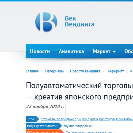
Новости
Аналитика
Маркет
Об
Главная
\
Материалы
\
Новости вендинга
\
Неформат
\
А
Полуавтоматический торговы
— креатив японского предпр
22 ноября 2010 г.
Тэги:
автоматы по продаже еды
,
гамбургер
,
креатифф
,
монетопр
Роды деятельности:
служба поддержки
Оборудование:
Торговые автоматы еды