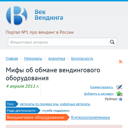
Портал №1 про вендинг в России
Главная
\
Материалы
\
Аналитика
\
Безопасность
Мифы об обмане вендингового
оборудования
4 апреля 2011 г.
Рейтинг:
Тэги:
автоматы по продаже еды
,
кофейные автоматы
Роды деятельности:
служба поддержки
Вендинговое оборудование:
Купюроприемники