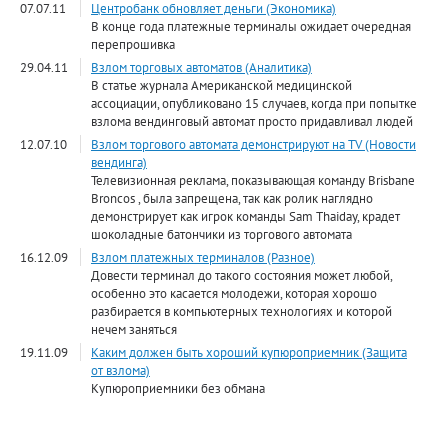
07.07.11
Центробанк обновляет деньги (Экономика)
В конце года платежные терминалы ожидает очередная
перепрошивка
29.04.11
Взлом торговых автоматов (Аналитика)
В статье журнала Американской медицинской
ассоциации, опубликовано 15 случаев, когда при попытке
взлома вендинговый автомат просто придавливал людей
12.07.10
Взлом торгового автомата демонстрируют на TV (Новости
вендинга)
Телевизионная реклама, показывающая команду Brisbane
Broncos , была запрещена, так как ролик наглядно
демонстрирует как игрок команды Sam Thaiday, крадет
шоколадные батончики из торгового автомата
16.12.09
Взлом платежных терминалов (Разное)
Довести терминал до такого состояния может любой,
особенно это касается молодежи, которая хорошо
разбирается в компьютерных технологиях и которой
нечем заняться
19.11.09
Каким должен быть хороший купюроприемник (Защита
от взлома)
Купюроприемники без обмана