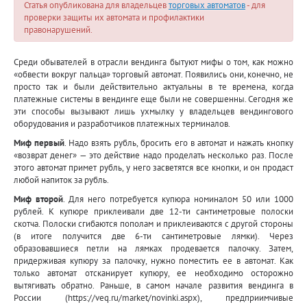
Статья опубликована для владельцев
торговых автоматов
- для
проверки защиты их автомата и профилактики
правонарушений.
Среди обывателей в отрасли вендинга бытуют мифы о том, как можно
«обвести вокруг пальца» торговый автомат. Появились они, конечно, не
просто так и были действительно актуальны в те времена, когда
платежные системы в вендинге еще были не совершенны. Сегодня же
эти способы вызывают лишь ухмылку у владельцев вендингового
оборудования и разработчиков платежных терминалов.
Миф первый
. Надо взять рубль, бросить его в автомат и нажать кнопку
«возврат денег» — это действие надо проделать несколько раз. После
этого автомат примет рубль, у него засветятся все кнопки, и он продаст
любой напиток за рубль.
Миф второй
. Для него потребуется купюра номиналом 50 или 1000
рублей. К купюре приклеивали две 12-ти сантиметровые полоски
скотча. Полоски сгибаются пополам и приклеиваются с другой стороны
(в итоге получится две 6-ти сантиметровые лямки). Через
образовавшиеся петли на лямках продевается палочку. Затем,
придерживая купюру за палочку, нужно поместить ее в автомат. Как
только автомат отсканирует купюру, ее необходимо осторожно
вытягивать обратно. Раньше, в самом начале развития вендинга в
России (https://veq.ru/market/novinki.aspx), предприимчивые