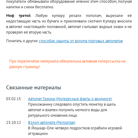
покупатели обманывали оборудование именно этим способом, получая
напитки и снеки бесплатно.
Миф третий
. Любую купюру резали пополам, вырезали её
недостающую часть из бумаги и приклеивали скотчем Купюру вносили
в автомат «настоящей» половиной, автомат считывал водные знаки и не
проверял её вторую часть.
Почитать о других
способах защиты от взлома торговых автоматов
При перепечатке материала обязательна активная гиперссылка на
данную страницу!
Связанные материалы
03.02.15
Автомат Герона (Интересные факты о вендинге)
Прихожанину следовало опустить монетку в щель
автомат и взамен получить немного воды для
ритуального омовения лица.
23.10.12
Взлом автомата (Репортаж)
В Йошкар-Оле четверо подростков ограбили игровой
аттракцион