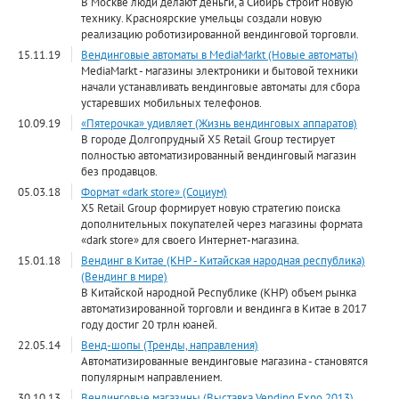
В Москве люди делают деньги, а Сибирь строит новую
технику. Красноярские умельцы создали новую
реализацию роботизированной вендинговой торговли.
15.11.19
Вендинговые автоматы в MediaMarkt (Новые автоматы)
MediaMarkt - магазины электроники и бытовой техники
начали устанавливать вендинговые автоматы для сбора
устаревших мобильных телефонов.
10.09.19
«Пятерочка» удивляет (Жизнь вендинговых аппаратов)
В городе Долгопрудный X5 Retail Group тестирует
полностью автоматизированный вендинговый магазин
без продавцов.
05.03.18
Формат «dark store» (Социум)
X5 Retail Group формирует новую стратегию поиска
дополнительных покупателей через магазины формата
«dark store» для своего Интернет-магазина.
15.01.18
Вендинг в Китае (КНР - Китайская народная республика)
(Вендинг в мире)
В Китайской народной Республике (КНР) объем рынка
автоматизированной торговли и вендинга в Китае в 2017
году достиг 20 трлн юаней.
22.05.14
Венд-шопы (Тренды, направления)
Автоматизированные вендинговые магазина - становятся
популярным направлением.
30.10.13
Вендинговые магазины (Выставка Vending Expo 2013)