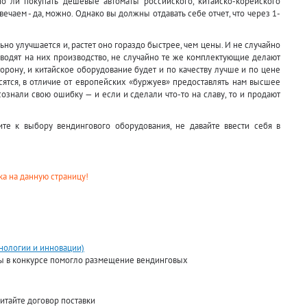
о ли покупать дешевые автоматы российского, китайско-корейского
ечаем - да, можно. Однако вы должны отдавать себе отчет, что через 1-
льно улучшается и, растет оно гораздо быстрее, чем цены. И не случайно
водят на них производство, не случайно те же комплектующие делают
торону, и китайское оборудование будет и по качеству лучше и по цене
асятся, в отличие от европейских «буржуев» предоставлять нам высшее
сознали свою ошибку — и если и сделали что-то на славу, то и продают
те к выбору вендингового оборудования, не давайте ввести себя в
а на данную страницу!
нологии и инновации)
ды в конкурсе помогло размещение вендинговых
итайте договор поставки