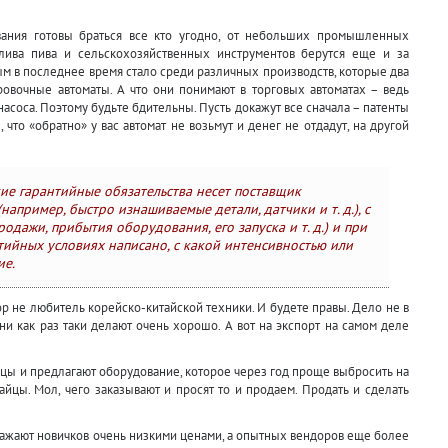
вания готовы браться все кто угодно, от небольших промышленных
лива пива и сельскохозяйственных инструментов берутся еще и за
ым в последнее время стало среди различных производств, которые два
ировочные автоматы. А что они понимают в торговых автоматах – ведь
насоса. Поэтому будьте бдительны. Пусть докажут все сначала – патенты
 что «обратно» у вас автомат не возьмут и денег не отдадут, на другой
ие гарантийные обязательства несет поставщик
апример, быстро изнашиваемые детали, датчики и т. д.), с
одажи, прибытия оборудования, его запуска и т. д.) и при
тийных условиях написано, с какой интенсивностью или
ие.
втор не любитель корейско-китайской техники. И будете правы. Дело не в
ни как раз таки делают очень хорошо. А вот на экспорт на самом деле
цы и предлагают оборудование, которое через год проще выбросить на
айцы. Мол, чего заказывают и просят то и продаем. Продать и сделать
ражают новичков очень низкими ценами, а опытных вендоров еще более