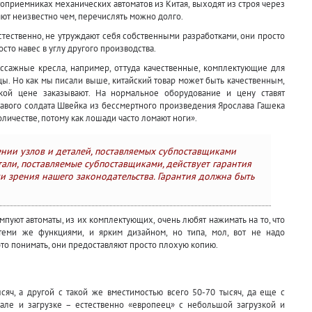
оприемниках механических автоматов из Китая, выходят из строя через
яют неизвестно чем, перечислять можно долго.
стественно, не утруждают себя собственными разработками, они просто
осто навес в углу другого производства.
ассажные кресла, например, оттуда качественные, комплектующие для
цы. Но как мы писали выше, китайский товар может быть качественным,
акой цене заказывают. На нормальное оборудование и цену ставят
равого солдата Швейка из бессмертного произведения Ярослава Гашека
оличестве, потому как лошади часто ломают ноги».
нии узлов и деталей, поставляемых субпоставщиками
тали, поставляемые субпоставщиками, действует гарантия
ки зрения нашего законодательства. Гарантия должна быть
мпуют автоматы, из их комплектующих, очень любят нажимать на то, что
теми же функциями, и ярким дизайном, но типа, мол, вот не надо
 это понимать, они предоставляют просто плохую копию.
сяч, а другой с такой же вместимостью всего 50-70 тысяч, да еще с
ле и загрузке – естественно «европеец» с небольшой загрузкой и