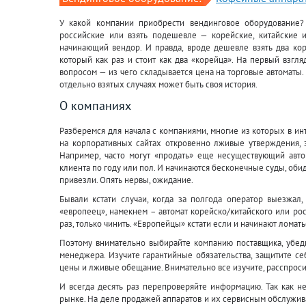
У какой компании приобрести вендинговое оборудование?
российские или взять подешевле — корейские, китайские 
начинающий вендор. И правда, вроде дешевле взять два ко
который как раз и стоит как два «корейца». На первый взгля
вопросом — из чего складывается цена на торговые автоматы. 
отдельно взятых случаях может быть своя история.
О компаниях
Разберемся для начала с компаниями, многие из которых в и
на корпоративных сайтах откровенно лживые утверждения, 
Например, часто могут «продать» еще несуществующий автом
клиента по году или пол. И начинаются бесконечные суды, обид
привезли. Опять нервы, ожидание.
Бывали кстати случаи, когда за полгода оператор выезжал, 
«европеец», намекнем – автомат корейско/китайского или рос
раз, только чинить. «Европейцы» кстати если и начинают ломать
Поэтому внимательно выбирайте компанию поставщика, убедит
менеджера. Изучите гарантийные обязательства, защитите се
цены и лживые обещание. Внимательно все изучите, расспросит
И всегда десять раз перепроверяйте информацию. Так как не 
рынке. На деле продажей аппаратов и их сервисным обслуживан