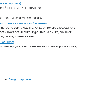
онная торговля)
лей по статье 14.43 КоАП РФ.
стоимости аналогичного нового.
й торговых автоматов (Аналитика)
ние, было верным давно, когда он только зарождался в
ет слишком большая конкуренция на рынке, слишком
удования, и цены на него
 новичков)
соких продаж в автомате это не только хорошая точка,
ортал.
Вход с паролем