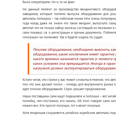
были операторами. Но и, то не факт.
На данный момент за производство вендингового оборудо
заводиков, которые помимо выпуска оборудования для роз
автоматы попкорна – так побочная линия. Или очень популярн
года назад даже не знали что такое вендинг, выпускать газ
автомат это не только набор железа, состоящий из механики и 
свои покажут, св. о регистрации и прочие документы. Поймите,
«получше» не поменяют. Так и будете ходить по судам.
Покупая оборудование, необходимо выяснить, как
оборудования, какие исключения имеет гарантия (н
какого времени начинается гарантия (с момента пр
каких условиях она прекращается. Иногда в гаран
нагрузкой должно эксплуатироваться оборудован
Кстати читая, эти строки у вас может сложиться мнение, что а
том, что они делают плохо – отнюдь для внутреннего рынка о
идет плохое оборудование. Спрос решает предложение.
Наши поставщики сами ищут подешевле и поплоше – вот китай
помойку, чем постоянно его чинить. Об этом говорят сами кит
можем все. Кто просит получше, тот и везет получше.
Хотя тенденция сохраняется, китайско-корейские автоматы по