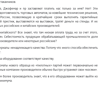
таканчиков.
з, Джофемар и пр заставляют платить нас только за имя? Нет! Эти
 долговечность торговых автоматов, за новейшие технические решения,
 России, позволяющую в кратчайшие сроки выполнять гарантийные
 престиж, выставляются на выставках, тратят деньги на стенды. И их
рых российских и китайских производителей.
тайского? Все знают, что там низкая оплата труда, но за счет этого,
ысяч. Себестоимость продукции обрабатывающей промышленности доля
производители или некоторые российские?
ериалы ненадлежащего качества. Потому что иного способа обеспечить
.
а оборудование соответствует качеству.
втоматы нового образца из «пилотных» партий может первоначально не
зные компании-производители обычно быстро устраняют свои «косяки».
ем более производитель знает, что в его оборудовании может выйти из
минимума.