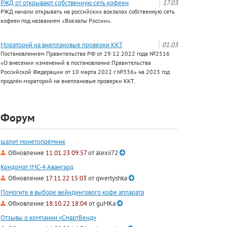
РЖД от открывают собственную сеть кофеен
17.03
РЖД начали открывать на российских вокзалах собственную сеть
кофеен под названием «Вокзалы России».
Мораторий на внеплановые проверки ККТ
01.03
Постановлением Правительства РФ от 29.12.2022 года №2516
«О внесении изменений в постановление Правительства
Российской Федерации от 10 марта 2022 г.№336» на 2023 год
продлён мораторий на внеплановые проверки ККТ.
Форум
шалит монетопрёмник
Обновление
11.01.23 09:57
от
alexii72
Кондомат IMC-4 Авангард
Обновление
17.11.22 15:03
от
qwertyshka
Помогите в выборе вейндингового кофе аппарата
Обновление
18.10.22 18:04
от
guMKa
Отзывы о компании «СмартВенд»