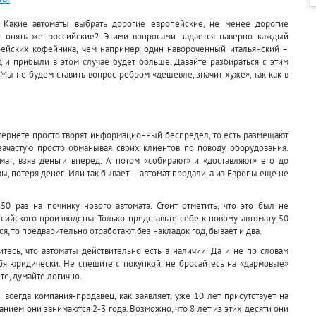
 Какие автоматы выбрать дорогие европейские, не менее дорогие
и опять же российские? Этими вопросами задается наверно каждый
рейских кофейника, чем например один навороченный итальянский –
д и прибыли в этом случае будет больше. Давайте разбираться с этим
Мы не будем ставить вопрос ребром «дешевле, значит хуже», так как в
нтернете просто творят информационный беспредел, то есть размещают
зачастую просто обманывая своих клиентов по поводу оборудования.
ат, взяв деньги вперед. А потом «собирают» и «доставляют» его до
ы, потеря денег. Или так бывает — автомат продали, а из Европы еще не
50 раз на починку нового автомата. Стоит отметить, что это был не
сийского производства. Только представьте себе к новому автомату 50
ся, то предварительно отработают без накладок год, бывает и два.
есь, что автоматы действительно есть в наличии. Да и не по словам
бя юридически. Не спешите с покупкой, не бросайтесь на «дармовые»
е, думайте логично.
всегда компания-продавец, как заявляет, уже 10 лет присутствует на
ием они занимаются 2-3 года. Возможно, что 8 лет из этих десяти они