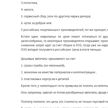
3.логистика,
4. налоги,
5. сервисный сбор, (или по-другому маржа дилера)
6. чуток за доброе имя.
У российских «нормальных» производителей, тот же принцип, 
Кстати один «европеец» по цене может отличаться от дру
целесообразно, то некоторые производители открывают, произ
снижение затрат идет за счет сборки в ОЭЗ, тогда уже не над
ОЭЗ аппарат получается российским. Цена в итоге меньше.
Дешевые автоматы «дешевеют» за счет:
1. срока службы (он маленький),
2. экономии на качестве материалов и комплектующих ,
3. пластиковых корпусов и деталей.
Кроме того, у «некоторых» есть привычка не платить за патенты
Или, например, завозят из Китая разобранные автоматы, вроде к
Поэтому помните, что цена, это стоимость не только торговой ма