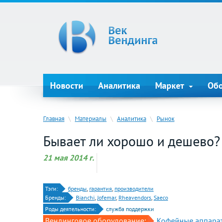
Новости
Аналитика
Маркет
Об
Главная
\
Материалы
\
Аналитика
\
Рынок
Бывает ли хорошо и дешево?
21 мая 2014 г.
Тэги:
бренды
,
гарантия
,
производители
Бренды:
Bianchi
,
Jofemar
,
Rheavendors
,
Saeco
Роды деятельности:
служба поддержки
Вендинговое оборудование:
Кофейные аппара