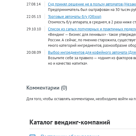
27.08.14
Суд принял решение не в пользу автоматов (Незак
Предприниматель был оштрафован на 30 тысяч руб
22.05.13
Торговые автоматы б/у (Обзор)
Стоимость б/у аппарата, в среднем, в 2 раза ниже 
29.10.10
Список из самых популярных и практичных моделе
«Вендинг — бизнес для ленивых» - такое утвержде
России. А сейчас, по мнению старожила, существу
много категорий ингредиентов, разнообразие обор
20.08.09
Выбор ингредиентов для кофейного автомата (Для
Возьмите себе за правило — «одним из факторов вы
но и качество напитка».
Комментарии (0)
Для того, чтобы оставлять комментарии, необходимо войти на п
Каталог вендинг-компаний