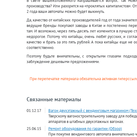
В свете вышеизложенного напрашивается вопрос: так можн
производства? Или разорится на «проклятых капиталистов». Отв
2 года ваши автоматы можно будет выкинуть.
Да, качество от китайских производителей год от года значите
ведущие бренды покупают заводы в Китае и постепенно пере
там. И возможно, через пять-десять лет изменится в лучшую с
недорогое. Потому что китайцы, очень любят русских, и согл
качество и брать за это пять рублей. А пока китайцы еще не о
соответственно.
Поэтому будьте внимательны, с открытыми глазами подходи
заблуждение дешевыми предложениями.
При перепечатке материала обязательна активная гиперссылк
Связанные материалы
01.12.17
Вагон двухэтажный с вендинговым магазином (Тех
Тверскому вагоностроительному заводу для побе
аппаратов в штабных двухэтажных вагонах.
25.06.15
Ремонт оборудования по гарантии (Обзор)
При покупке вендингового автомата внимательно ч