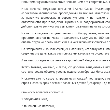
минимумом функционала стоит меньше, чем его собрат на 600 с
Итак, почему? Неужели компании Бианчи, Саеко, Риавендор
«проклятые капиталисты» просят деньги за высшее качество и
за развитую дилерскую и сервисную сеть и не только в
обязательства производителя. Притом они поддерживают свой
действительно волнуют отзывы клиентов, в отличие от некото
Из чего складывается цена дешевого оборудования, того же ки
простите, автомат не может подешеветь сразу, аж на 100 т
оплаты труда не превышает 30%. На чем экономят китайские 
На материалах и комплектующих. Например, используются мат
сверхнизкие цены как за счет снижения качества не существует
А из чего складывается цена на европейцев? Чаще всего цена н
Кстати бывает, конечно, и такое, что дорогие вендинговые а
соответствовать общему уровню надежности бренда. Но серье
И скажем вам по секрету, практически каждый поставщик, а т
строя. Поэтому срок поставки запасных деталей, сокращен до 
Стоимость аппарата состоит из:
1. закупочная цена,
2.таможенные платежи,