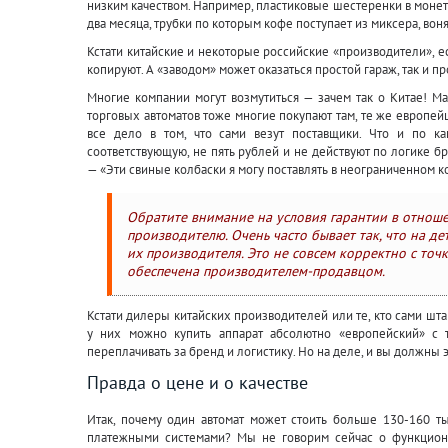
низким качеством. Например, пластиковые шестеренки в монет
два месяца, трубки по которым кофе поступает из миксера, вон
Кстати китайские и некоторые российские «производители», е
копируют. А «заводом» может оказаться простой гараж, так и пр
Многие компании могут возмутиться — зачем так о Китае! М
торговых автоматов тоже многие покупают там, те же европей
все дело в том, что сами везут поставщики. Что и по к
соответствующую, не пять рублей и не действуют по логике б
— «Эти свиные колбаски я могу поставлять в неограниченном к
Обратите внимание на условия гарантии в отноше
производителю. Очень часто бывает так, что на де
их производителя. Это не совсем корректно с точ
обеспечена производителем-продавцом.
Кстати дилеры китайских производителей или те, кто сами шта
у них можно купить аппарат абсолютно «европейский» с 
переплачивать за бренд и логистику. Но на деле, и вы должны
Правда о цене и о качестве
Итак, почему один автомат может стоить больше 130-160 ты
платежными системами? Мы не говорим сейчас о функциона