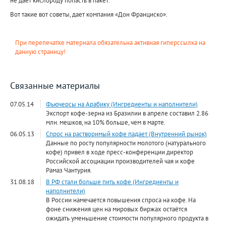
не дает кислороду попасть в пакет.
Вот такие вот советы, дает компания «Дон Франциско».
При перепечатке материала обязательна активная гиперссылка на
данную страницу!
Связанные материалы
07.05.14
Фьючерсы на Арабику (Ингредиенты и наполнители)
Экспорт кофе-зерна из Бразилии в апреле составил 2.86
млн. мешков, на 10% больше, чем в марте.
06.05.13
Спрос на растворимый кофе падает (Внутренний рынок)
Данные по росту популярности молотого (натурального
кофе) привел в ходе пресс-конференции директор
Российской ассоциации производителей чая и кофе
Рамаз Чантурия.
31.08.18
В РФ стали больше пить кофе (Ингредиенты и
наполнители)
В России намечается повышения спроса на кофе. На
фоне снижения цен на мировых биржах остаётся
ожидать уменьшение стоимости популярного продукта в