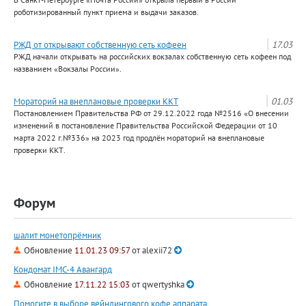
роботизированный пункт приема и выдачи заказов.
РЖД от открывают собственную сеть кофеен
17.03
РЖД начали открывать на российских вокзалах собственную сеть кофеен под
названием «Вокзалы России».
Мораторий на внеплановые проверки ККТ
01.03
Постановлением Правительства РФ от 29.12.2022 года №2516 «О внесении
изменений в постановление Правительства Российской Федерации от 10
марта 2022 г.№336» на 2023 год продлён мораторий на внеплановые
проверки ККТ.
Форум
шалит монетопрёмник
Обновление
11.01.23 09:57
от
alexii72
Кондомат IMC-4 Авангард
Обновление
17.11.22 15:03
от
qwertyshka
Помогите в выборе вейндингового кофе аппарата