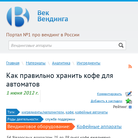
Портал №1 про вендинг в России
Главная
\
Материалы
\
Аналитика
\
Ингредиенты
Как правильно хранить кофе для
автоматов
1 июня 2012 г.
Рейтинг:
Тэги:
ингредиенты/наполнители
,
кофе
,
кофейные автоматы
Роды деятельности:
служба поддержки
Вендинговое оборудование:
Кофейные аппараты
54 %взрослых возрастом 25 до 39 пьют кофе ежедневно.