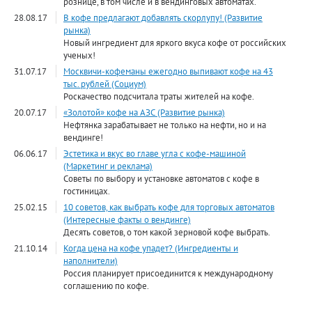
рознице, в том числе и в вендинговых автоматах.
28.08.17
В кофе предлагают добавлять скорлупу! (Развитие
рынка)
Новый ингредиент для яркого вкуса кофе от российских
ученых!
31.07.17
Москвичи-кофеманы ежегодно выпивают кофе на 43
тыс. рублей (Социум)
Роскачество подсчитала траты жителей на кофе.
20.07.17
«Золотой» кофе на АЗС (Развитие рынка)
Нефтянка зарабатывает не только на нефти, но и на
вендинге!
06.06.17
Эстетика и вкус во главе угла с кофе-машиной
(Маркетинг и реклама)
Советы по выбору и установке автоматов с кофе в
гостиницах.
25.02.15
10 советов, как выбрать кофе для торговых автоматов
(Интересные факты о вендинге)
Десять советов, о том какой зерновой кофе выбрать.
21.10.14
Когда цена на кофе упадет? (Ингредиенты и
наполнители)
Россия планирует присоединится к международному
соглашению по кофе.