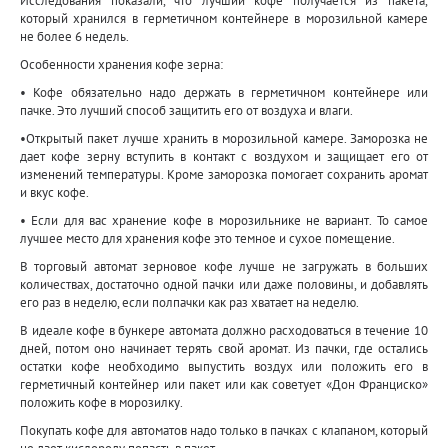
Исследования показали, что лучший кофе получается из пакета,
который хранился в герметичном контейнере в морозильной камере
не более 6 недель.
Особенности хранения кофе зерна:
• Кофе обязательно надо держать в герметичном контейнере или
пачке. Это лучший способ защитить его от воздуха и влаги.
•Открытый пакет лучше хранить в морозильной камере. Заморозка не
дает кофе зерну вступить в контакт с воздухом и защищает его от
изменений температуры. Кроме заморозка помогает сохранить аромат
и вкус кофе.
• Если для вас хранение кофе в морозильнике не вариант. То самое
лучшее место для хранения кофе это темное и сухое помещение.
В торговый автомат зерновое кофе лучше не загружать в больших
количествах, достаточно одной пачки или даже половины, и добавлять
его раз в неделю, если полпачки как раз хватает на неделю.
В идеале кофе в бункере автомата должно расходоваться в течение 10
дней, потом оно начинает терять свой аромат. Из пачки, где остались
остатки кофе необходимо выпустить воздух или положить его в
герметичный контейнер или пакет или как советует «Дон Франциско»
положить кофе в морозилку.
Покупать кофе для автоматов надо только в пачках с клапаном, который