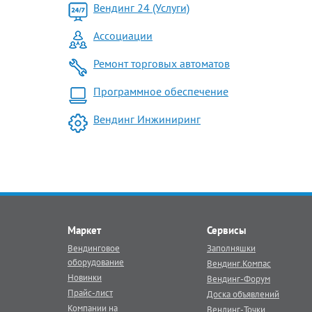
Вендинг 24 (Услуги)
Ассоциации
Ремонт торговых автоматов
Программное обеспечение
Вендинг Инжиниринг
Маркет
Сервисы
Вендинговое
Заполняшки
оборудование
Вендинг.Компас
Новинки
Вендинг-Форум
Прайс-лист
Доска объявлений
Компании на
Вендинг-Точки