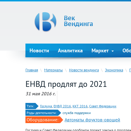
Новости
Аналитика
Маркет
Об
Главная
\
Материалы
\
Новости вендинга
\
Экономика
\
ЕНВД продлят до 2021
31 мая 2016 г.
Тэги:
Госдума
,
ЕНВД 2016
,
ККТ 2016
,
Совет Федерации
Роды деятельности:
служба поддержки
Оборудование:
Автоматы фруктов-овощей
Госдума и Совет Федерации одобрили проект закона о продле