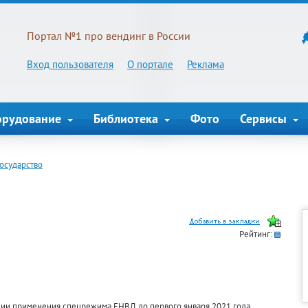
Портал №1 про вендинг в России
Вход пользователя
О портале
Реклама
орудование
Библиотека
Фото
Сервисы
Государство
Рейтинг:
нии применения спецрежима ЕНВД до первого января 2021 года.