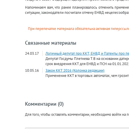
Напоминаем вам, что ранее планировалось отменить примене
ситуации, законодатели посчитали отмену ЕНВД нецелесообра
При перепечатке материала обязательна активная гиперссылк
Связанные материалы
24.03.17
Логичный депутат про ККТ, ЕНВД и Патенты про пе
Депутат Госдумы Плетнева Т.В на основании датир
срок внедрения ККТ для ЕНВД и ПСН на 01.01.202
10.05.16
Закон ККТ 2016 (Колонка редакции)
Применение ККТ в торговых автоматах, чем грозит
Комментарии (0)
Для того, чтобы оставлять комментарии, необходимо войти на п