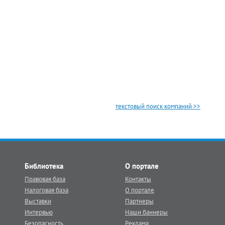
текстовый поиск компаний >>
Библиотека
О портале
Правовая база
Контакты
Налоговая база
О портале
Выставки
Партнеры
Интервью
Наши баннеры
Безопасность
Реклама