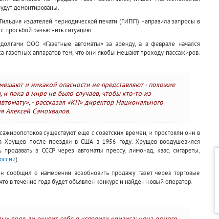
будут демонтированы.
 Гильдия издателей периодической печати (ГИПП) направила запросы в
с просьбой разъяснить ситуацию.
долгами ООО «Газетные автоматы» за аренду, а в феврале начался
а газетных аппаратов тем, что они якобы мешают проходу пассажиров.
мешают и никакой опасности не представляют - похожие
 и пока в мире не было случаев, чтобы кто-то из
втомату», - рассказал «КП» директор Национального
ия Алексей Самохвалов.
ассажиропотоков существуют еще с советских времен, и простояли они в
та Хрущев после поездки в США в 1956 году. Хрущев воодушевился
продавать в СССР через автоматы прессу, лимонад, квас, сигареты,
России
).
ен сообщил о намерении возобновить продажу газет через торговые
что в течение года будет объявлен конкурс и найден новый оператор.
ых вряд ли окупит себя в условиях кризиса: цена одного