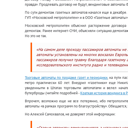
правда». Продлевать договор не будут, вендинговые автоматы 
По сути демонтаж газетных автоматов начался еще в декабре.
ГУП «Московский метрополитен» и в ООО «Газетные автоматы» 
Московский метрополитен объяснил расторжение договора 
демонтаж. Ранее интернет-СМИ, объясняли ситуацию демонтаж
Но это не так.
«На самом деле проходу пассажиров автоматы не 
автоматы установлены на многих вокзалах Европы,
пассажиров получил травму благодаря газетному а
исследовательского института радио и телевиден
Торговые автоматы по продаже газет и периодики
, на пути п
метро практически 60 лет. Внедрил «газетники» еще Ники
увиденными в Штатах торговыми автоматами и велел начать 
бутерброды (читайте подробней -
Краткая история вендинга в 
Впрочем, возможно еще не все потерянно, ибо метрополит
автоматы «в рамках программ по благоустройству». Обещается, 
Но Алексей Самохвалов, не доверяет этой информации:
«Старые автоматы демонтируются, а установка нов