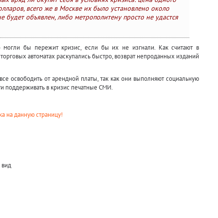
долларов, всего же в Москве их было установлено около
не будет объявлен, либо метрополитену просто не удастся
о могли бы пережит кризис, если бы их не изгнали. Как считают в
торговых автоматах раскупались быстро, возврат непроданных изданий
овсе освободить от арендной платы, так как они выполняют социальную
ти поддерживать в кризис печатные СМИ.
а на данную страницу!
 вид