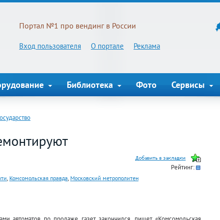
Портал №1 про вендинг в России
Вход пользователя
О портале
Реклама
орудование
Библиотека
Фото
Сервисы
Государство
демонтируют
Рейтинг:
ати
,
Комсомольская правда
,
Московский метрополитен
ми автоматов по продаже газет закончился, пишет «Комсомольская