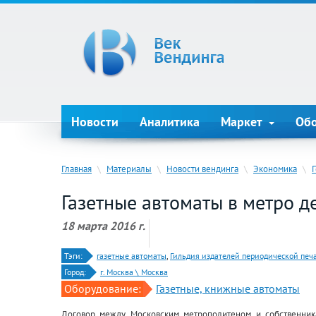
Новости
Аналитика
Маркет
Об
Главная
\
Материалы
\
Новости вендинга
\
Экономика
\
Газетные автоматы в метро 
18 марта 2016 г.
Тэги:
газетные автоматы
,
Гильдия издателей периодической печ
Город:
г. Москва \ Москва
Оборудование:
Газетные, книжные автоматы
Договор между Московским метрополитеном и собственника