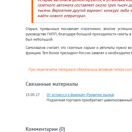
газетного автомата составляет около трех тысяч 
тысячи. Вероятнее другой вариант: конкурс либо 
найти нового оператора».
Старые, привычные москвичам «газетники», вполне успешн
руководстве ГИПП, благодаря большой проходимости газеты в 
был небольшой.
Самохвалов считает, что газетные ларьки и автоматы нужно в
функцию. Тем более президент России заявлял о необходимос
При перепечатке материала обязательна активная гиперссылк
Связанные материалы
15.05.17
От эспрессо к фиалкам (Развитие рынка)
Подземная торговля приобретает цивилизованный
Комментарии (0)