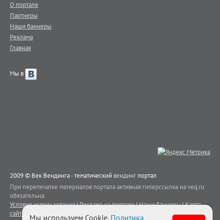
О портале
Партнеры
Наши баннеры
Реклама
Главная
Мы в
2009 © Век Вендинга - тематический
вендинг
портал
При перепечатке материалов портала активная гиперссылка на veq.ru
обязательна.
Условия использования
|
Реклама на портале
|
Наши баннеры
|
Карта
сайта
|
Контакты
Мы используем Cookie.
Политика