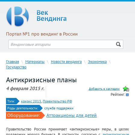
Портал №1 про вендинг в России
Главная
\
Материалы
\
Новости вендинга
\
Экономика
\
Государство
Антикризисные планы
4 февраля 2015 г.
Рейтинг:
Тэги:
кризис 2015
,
Правительство РФ
Роды деятельности:
служба поддержки
Оборудование:
Аттракционы для детей
Правительство России принимает «антикризисные» меры, в целях
поддержки малого бизнеса. В частности, согласно с
антикризисным