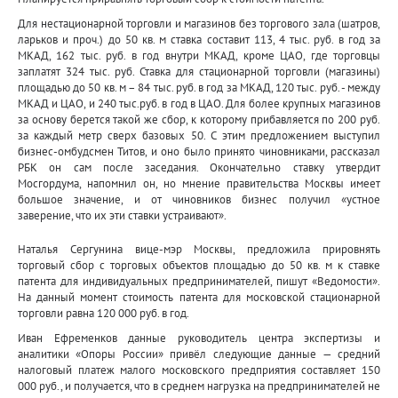
Для нестационарной торговли и магазинов без торгового зала (шатров,
ларьков и проч.) до 50 кв. м ставка составит 113, 4 тыс. руб. в год за
МКАД, 162 тыс. руб. в год внутри МКАД, кроме ЦАО, где торговцы
заплатят 324 тыс. руб. Ставка для стационарной торговли (магазины)
площадью до 50 кв. м – 84 тыс. руб. в год за МКАД, 120 тыс. руб. - между
МКАД и ЦАО, и 240 тыс.руб. в год в ЦАО. Для более крупных магазинов
за основу берется такой же сбор, к которому прибавляется по 200 руб.
за каждый метр сверх базовых 50. С этим предложением выступил
бизнес-омбудсмен Титов, и оно было принято чиновниками, рассказал
РБК он сам после заседания. Окончательно ставку утвердит
Мосгордума, напомнил он, но мнение правительства Москвы имеет
большое значение, и от чиновников бизнес получил «устное
заверение, что их эти ставки устраивают».
Наталья Сергунина вице-мэр Москвы, предложила прировнять
торговый сбор с торговых объектов площадью до 50 кв. м к ставке
патента для индивидуальных предпринимателей, пишут «Ведомости».
На данный момент стоимость патента для московской стационарной
торговли равна 120 000 руб. в год.
Иван Ефременков данные руководитель центра экспертизы и
аналитики «Опоры России» привёл следующие данные — средний
налоговый платеж малого московского предприятия составляет 150
000 руб., и получается, что в среднем нагрузка на предпринимателей не