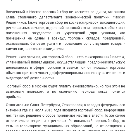
Введенный в Москве торговый сбор не коснется вендинга, так заявил
Глава столичного департамента экономической политики Максим
Решетников. Также торговый сбор не коснется ярмарок выходного дня,
региональных ярмарок, отделений почтовой связи, торговых объектов в
помещениях государственных учреждений /при условии, что
помещения не сданы в аренду/, торговых складов, предприятий,
оказывающих бытовые услуги и продающие сопутствующие товары -
химчистки, парикмахерские, ателье.
Решетников уточнил, что торговый сбор – «это фиксированный платеж,
уплачиваемый плательщиком, осуществляющим предпринимательскую
деятельность в сфере торговли и зависит он от площади торговых
объектов, при этом может дифференцироваться по месту размещения и
вида торговой деятельности».
Торговый сбор в Москве будут платить ежеквартально, но при этом не
авансовым платежом, а по окончанию периода, когда появится
прибыль.
Относительно Санкт-Петербурга, Севастополя, в городах федерального
значения где с 1 июля 2015 года вводится торговый сбор, информации
нет, так как решение о сборе принимают местные власти. То же самое
относительно вендинга в регионах. Региональный торговый сбор, то
есть на территориях муниципальных образований, не относящихся к
городам федерального значения, может быть введен только после