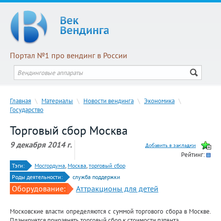
Портал №1 про вендинг в России
Главная
\
Материалы
\
Новости вендинга
\
Экономика
\
Государство
Торговый сбор Москва
9 декабря 2014 г.
Рейтинг:
Тэги:
Мосгордума
,
Москва
,
торговый сбор
Роды деятельности:
служба поддержки
Оборудование:
Аттракционы для детей
Московские власти определяются с суммой торгового сбора в Москве.
Планируется приравнять торговый сбор к стоимости патента.