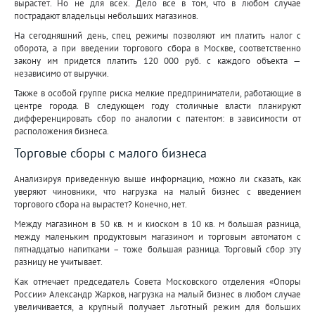
вырастет. Но не для всех. Дело все в том, что в любом случае
пострадают владельцы небольших магазинов.
На сегодняшний день, спец режимы позволяют им платить налог с
оборота, а при введении торгового сбора в Москве, соответственно
закону им придется платить 120 000 руб. с каждого объекта —
независимо от выручки.
Также в особой группе риска мелкие предприниматели, работающие в
центре города. В следующем году столичные власти планируют
дифференцировать сбор по аналогии с патентом: в зависимости от
расположения бизнеса.
Торговые сборы с малого бизнеса
Анализируя приведенную выше информацию, можно ли сказать, как
уверяют чиновники, что нагрузка на малый бизнес с введением
торгового сбора на вырастет? Конечно, нет.
Между магазином в 50 кв. м и киоском в 10 кв. м большая разница,
между маленьким продуктовым магазином и торговым автоматом с
пятнадцатью напитками – тоже большая разница. Торговый сбор эту
разницу не учитывает.
Как отмечает председатель Совета Московского отделения «Опоры
России» Александр Жарков, нагрузка на малый бизнес в любом случае
увеличивается, а крупный получает льготный режим для больших