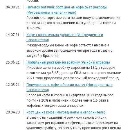
России.
04.08.21
Напиток богачей: рост цен на кофе бьет рекорды
(Ингредиенты и наполнители)
Российские торговые сети начали получать уведомления
от поставщиков о повышении в августе цен на кофе на
10–12%.
14.07.21
Кофе стремительно дорожает (Ингредиенты и
наполнители)
Международные цены на кофе остаются на самом
высоком уровне за последние четыре года в связи с
засухой в Бразилии.
25.06.21
Глобальный рост цен на арабику (Рынок и отрасль)
Мировые цены на арабику выросли на 16% в годовом
исчислении до 3,63 доллара США за кг в первом квартале
2021 года, продолжая долгосрочный восходящий тренд.
12.05.21
Популярность кофе в России растет (Ингредиенты и
наполнители)
Спрос на кофе в России в I квартале 2021 года вырос
почти на 20% в магазинах и более чем в 1,5 раза в
кофейных вендинговых аппаратах.
20.04.20
Рост цен на кофе (Ингредиенты и наполнители)
В связи с вынужденным режимом самоизоляции,
закрытием ресторанов и кофеен, а также переходом на
удаленную работу, по всему миру произошел рост цен на