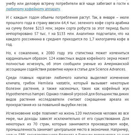
учебу или деловую встречу потребители всё чаще забегают в гости к
любимому кофейному аппарату
.
И с каждым годом объемы потребления растут. Так, в январе – июле
прошлого года в страну ввезли 64,4 тыс. зеленого кофе сорта арабика
на сумму более $213 млн; зерен сорта робуста за этот период было
импортировано 57 тыс. т на $133 млн. Аналитики подсчитали, что на
каждого россиянина в среднем приходится по 1,7 килограмма кофе в
год.
Но, к сожалению, к 2080 году эта статистика может измениться
кардинальным образом. 124 известных видов кофейного зерна может
полностью исчезнуть, об этом сообщили ученые из Американской
ассоциации содействия развитию науки в статье для Science Advances.
Среди главных «врагов» любимого напитка выделяют изменение
климата, грибок Hemileia vastatrix, который вызывает некоторые
болезни растения, а также насекомых, таких как кофейный жук
Hypothenemus hampei. Однако главной угрозой для большинства диких
видов растения исследователи считают сокращение ареала их
произрастания из-за повальной вырубки лесов.
Исчезновение кофе повлияет на жизнь 120 миллионов человек во все
мире, чьи доходы зависят исключительно от его существования. Для
некоторых из 70 стран, которые занимаются производством кофе,
промышленность занимает центральное место в экономике. Например,
целых 59% государственного бюджета в Бурунди пополняется за счет