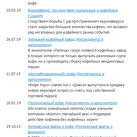
кофе.
10.03.20
Коронавирус: последствия социальные и кофейные
(Социум)
Следствием борьбы с распространением коронавируса
стало закрытие большое количества кофеен, что вызвало
ряд негативных для кофейного рынка событий.
26.07.19
Липецкий кофейный завод (Ингредиенты и
наполнители)
В экономзоне «Липецк» скоро появится кофейныз завод,
в планах которого не только выпускать различные сорта
кофе, но и производить сборку кофейных вендинговых
машин.
12.07.19
«Коллаборационный» кофе (Ингредиенты и
наполнители)
«Кофе Хауз» совместно с «Дикси» выпустили в продажу
новую зерновую эспрессо-смесь под собственной
торговой маркой .
20.02.19
Молекулярный кофе (Ингредиенты и наполнители)
Абсолютно уникальный напиток создан учеными
компании «Atomo», мягчайший вкус и бодрящее
действие кофеина без кофейных зерен!
29.10.15
Интересные факты о кофе (Интересные факты о
вендинге)