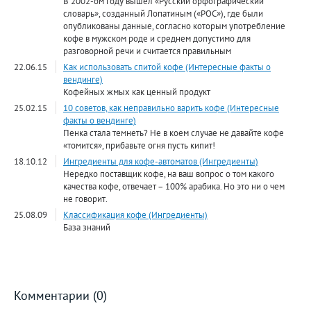
В 2002-ом году вышел «Русский орфографический
словарь», созданный Лопатиным («РОС»), где были
опубликованы данные, согласно которым употребление
кофе в мужском роде и среднем допустимо для
разговорной речи и считается правильным
22.06.15
Как использовать спитой кофе (Интересные факты о
вендинге)
Кофейных жмых как ценный продукт
25.02.15
10 советов, как неправильно варить кофе (Интересные
факты о вендинге)
Пенка стала темнеть? Не в коем случае не давайте кофе
«томится», прибавьте огня пусть кипит!
18.10.12
Ингредиенты для кофе-автоматов (Ингредиенты)
Нередко поставщик кофе, на ваш вопрос о том какого
качества кофе, отвечает – 100% арабика. Но это ни о чем
не говорит.
25.08.09
Классификация кофе (Ингредиенты)
База знаний
Комментарии (0)