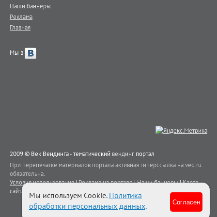
Наши баннеры
Реклама
Главная
Мы в
2009 © Век Вендинга - тематический
вендинг
портал
При перепечатке материалов портала активная гиперссылка на veq.ru
обязательна.
Условия использования
|
Реклама на портале
|
Наши баннеры
|
Карта
сайта
|
Контакты
Мы используем Cookie.
Политика
Согласен
обработки персональных данных
.