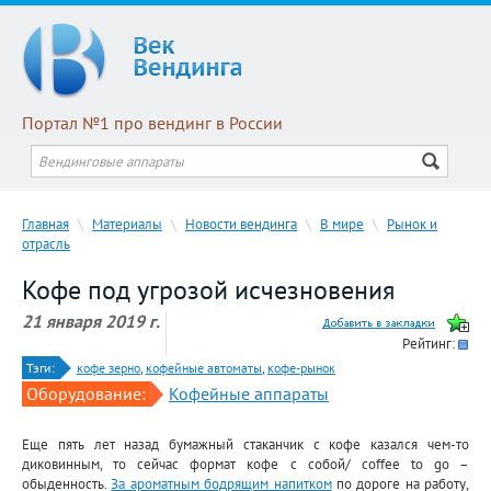
Портал №1 про вендинг в России
Главная
\
Материалы
\
Новости вендинга
\
В мире
\
Рынок и
отрасль
Кофе под угрозой исчезновения
21 января 2019 г.
Рейтинг:
Тэги:
кофе зерно
,
кофейные автоматы
,
кофе-рынок
Оборудование:
Кофейные аппараты
Еще пять лет назад бумажный стаканчик с кофе казался чем-то
диковинным, то сейчас формат кофе с собой/ coffee to go –
обыденность.
За ароматным бодрящим напитком
по дороге на работу,