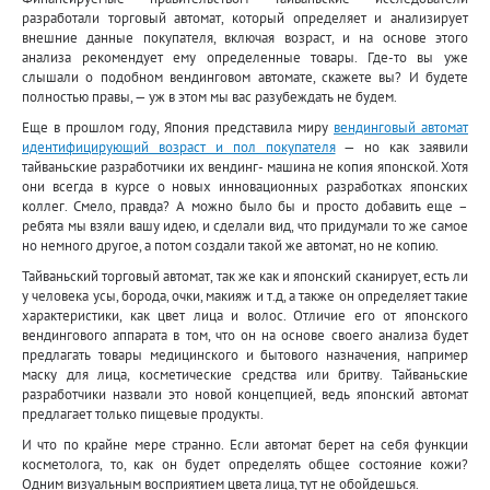
разработали торговый автомат, который определяет и анализирует
внешние данные покупателя, включая возраст, и на основе этого
анализа рекомендует ему определенные товары. Где-то вы уже
слышали о подобном вендинговом автомате, скажете вы? И будете
полностью правы, — уж в этом мы вас разубеждать не будем.
Еще в прошлом году, Япония представила миру
вендинговый автомат
идентифицирующий возраст и пол покупателя
— но как заявили
тайваньские разработчики их вендинг- машина не копия японской. Хотя
они всегда в курсе о новых инновационных разработках японских
коллег. Смело, правда? А можно было бы и просто добавить еще –
ребята мы взяли вашу идею, и сделали вид, что придумали то же самое
но немного другое, а потом создали такой же автомат, но не копию.
Тайваньский торговый автомат, так же как и японский сканирует, есть ли
у человека усы, борода, очки, макияж и т.д, а также он определяет такие
характеристики, как цвет лица и волос. Отличие его от японского
вендингового аппарата в том, что он на основе своего анализа будет
предлагать товары медицинского и бытового назначения, например
маску для лица, косметические средства или бритву. Тайваньские
разработчики назвали это новой концепцией, ведь японский автомат
предлагает только пищевые продукты.
И что по крайне мере странно. Если автомат берет на себя функции
косметолога, то, как он будет определять общее состояние кожи?
Одним визуальным восприятием цвета лица, тут не обойдешься.