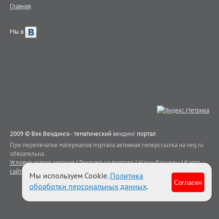
Главная
Мы в
2009 © Век Вендинга - тематический
вендинг
портал
При перепечатке материалов портала активная гиперссылка на veq.ru
обязательна.
Условия использования
|
Реклама на портале
|
Наши баннеры
|
Карта
сайта
|
Контакты
Мы используем Cookie.
Политика
Согласен
обработки персональных данных
.