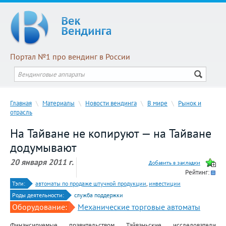
Портал №1 про вендинг в России
Главная
\
Материалы
\
Новости вендинга
\
В мире
\
Рынок и
отрасль
На Тайване не копируют — на Тайване
додумывают
20 января 2011 г.
Рейтинг:
Тэги:
автоматы по продаже штучной продукции
,
инвестиции
Роды деятельности:
служба поддержки
Оборудование:
Механические торговые автоматы
Финансируемые правительством Тайваньские исследователи