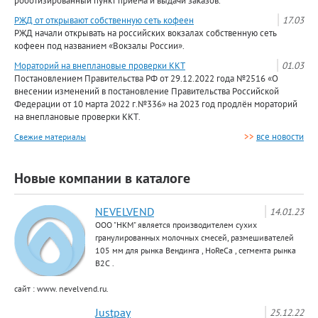
роботизированный пункт приема и выдачи заказов.
РЖД от открывают собственную сеть кофеен
17.03
РЖД начали открывать на российских вокзалах собственную сеть
кофеен под названием «Вокзалы России».
Мораторий на внеплановые проверки ККТ
01.03
Постановлением Правительства РФ от 29.12.2022 года №2516 «О
внесении изменений в постановление Правительства Российской
Федерации от 10 марта 2022 г.№336» на 2023 год продлён мораторий
на внеплановые проверки ККТ.
>>
все новости
Свежие материалы
Новые компании в каталоге
NEVELVEND
14.01.23
ООО "НКМ" является производителем сухих
гранулированных молочных смесей, размешивателей
105 мм для рынка Вендинга , HoReCa , сегмента рынка
В2С .
сайт : www. nevelvend.ru.
Justpay
25.12.22