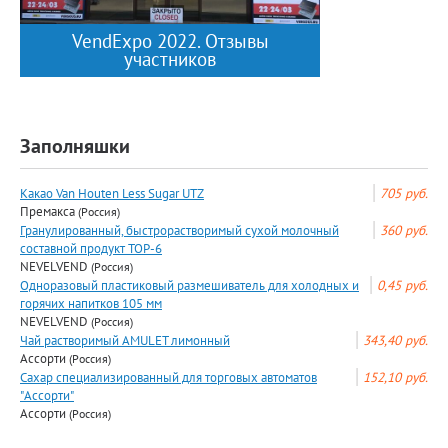
VendExpo 2022. Отзывы
участников
Заполняшки
Какао Van Houten Less Sugar UTZ
705 руб.
Премакса
(Россия)
Гранулированный, быстрорастворимый сухой молочный
360 руб.
составной продукт TOP-6
NEVELVEND
(Россия)
Одноразовый пластиковый размешиватель для холодных и
0,45 руб.
горячих напитков 105 мм
NEVELVEND
(Россия)
Чай растворимый AMULET лимонный
343,40 руб.
Ассорти
(Россия)
Сахар специализированный для торговых автоматов
152,10 руб.
"Ассорти"
Ассорти
(Россия)