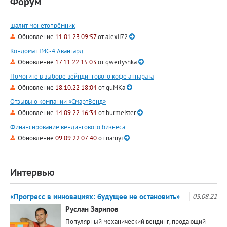
Форум
шалит монетопрёмник
Обновление
11.01.23 09:57
от
alexii72
Кондомат IMC-4 Авангард
Обновление
17.11.22 15:03
от
qwertyshka
Помогите в выборе вейндингового кофе аппарата
Обновление
18.10.22 18:04
от
guMKa
Отзывы о компании «СмартВенд»
Обновление
14.09.22 16:34
от
burmeister
Финансирование вендингового бизнеса
Обновление
09.09.22 07:40
от
naruyi
Интервью
«Прогресс в инновациях: будущее не остановить»
03.08.22
Руслан Зарипов
Популярный механический вендинг, продающий